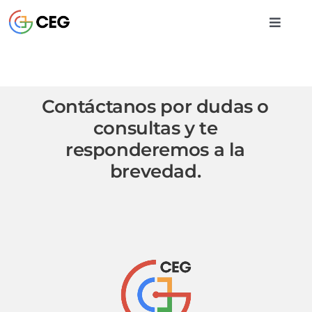
Saltar
al
Toggle
contenido
Naviga
INICIO
Contáctanos por dudas o
CURSOS
consultas y te
responderemos a la
BIBLIOTECA
brevedad.
CONTACTO
ENTRAR