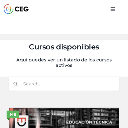
Saltar
al
Toggle
contenido
Naviga
INICIO
Cursos disponibles
CURSOS
Aquí puedes ver un listado de los cursos
activos
BIBLIOTECA
Buscar:
CONTACTO
ENTRAR
148