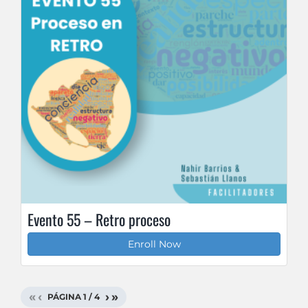
Evento 55 – Retro proceso
Enroll Now
«
‹
›
»
PÁGINA
1
/
4