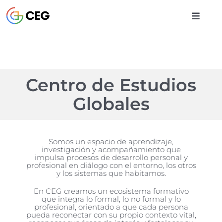
Saltar
al
Toggle
contenido
Naviga
INICIO
Centro de Estudios
CURSOS
Globales
BIBLIOTECA
Somos un espacio de aprendizaje,
investigación y acompañamiento que
CONTACTO
impulsa procesos de desarrollo personal y
profesional en diálogo con el entorno, los otros
y los sistemas que habitamos.
En CEG creamos un ecosistema formativo
ENTRAR
que integra lo formal, lo no formal y lo
profesional, orientado a que cada persona
pueda reconectar con su propio contexto vital,