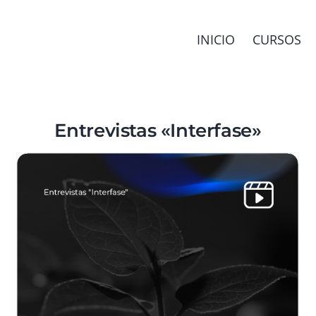
INICIO
CURSOS
Entrevistas «Interfase»
Constelaciones estructurales
Área pública
Gestión de relaciones
Interfase -