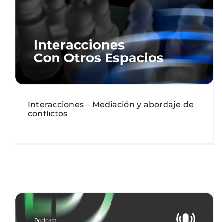
Área pública
Conciencia Corporal
Interfase -
Entrevistas
Lógica Global Convergente
Perspectiva
Biológica
Vídeos
Interacciones – Mediación y abordaje de
conflictos