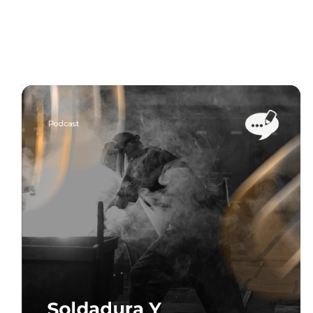
La memoria
Aprendizaje, Educación e Investigación
Área
pública
Blog
Gestión de relaciones