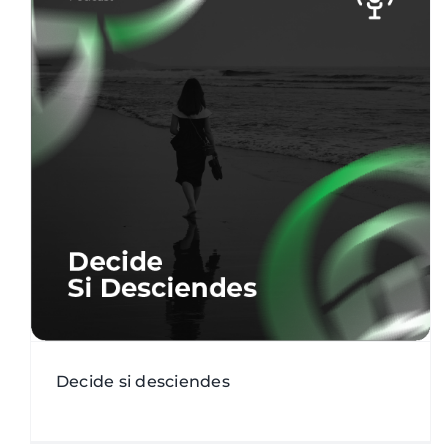
Análisis Transaccional: los impulsores
Análisis Transaccional
año DESAFÍA - 2019
Área
pública
Gestión de relaciones
Podcast
Decide si desciendes