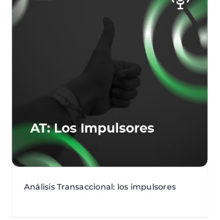
Análisis Transaccional: Guión de Vida
Análisis Transaccional
año DESAFÍA - 2019
Área
pública
Gestión de relaciones
Podcast
Análisis Transaccional: los impulsores