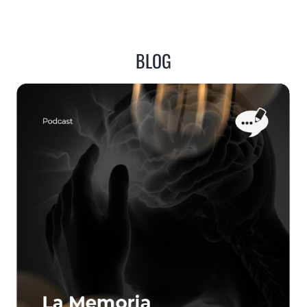
BLOG
Jobcrafting – (re)construyendo el trabajo
Blog
Conversaciones entre estabilidad e
incremento
Emprendizajes e Innovación