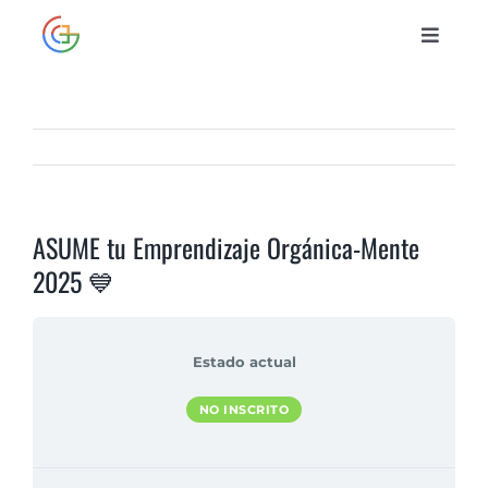
Saltar
al
Toggle
contenido
Naviga
INICIO
CURSOS
ASUME tu Emprendizaje Orgánica-Mente
BIBLIOTECA
2025 💙
CONTACTO
Estado actual
NO INSCRITO
ENTRAR