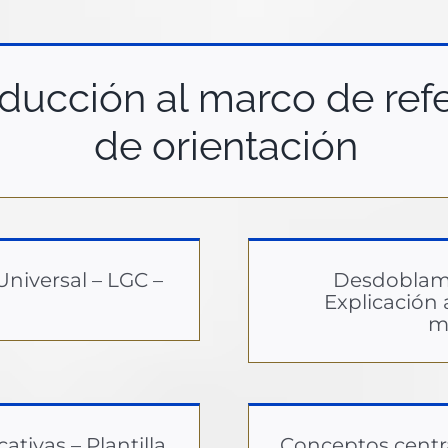
ducción al marco de refer
de orientación
Universal – LGC –
Desdoblami
Explicación 
m
cativas – Plantilla
Conceptos centra