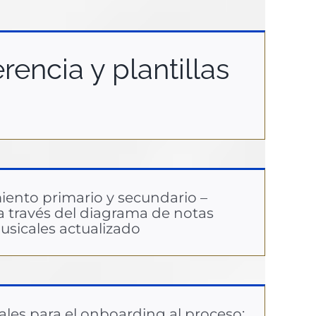
encia y plantillas
ento primario y secundario –
a través del diagrama de notas
usicales actualizado
les para el onboarding al proceso: