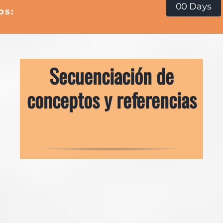
0
0
Days
os:
Secuenciación de
conceptos y referencias