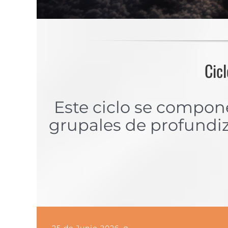
Cic
Este ciclo se compo
grupales de profundiza
25 de Junio 2026 ☺️