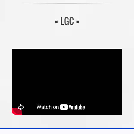
▪️ LGC ▪️