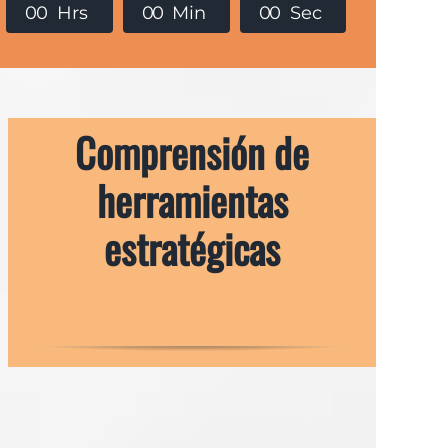
0
0
Hrs
0
0
Min
0
0
Sec
Comprensión de
herramientas
estratégicas