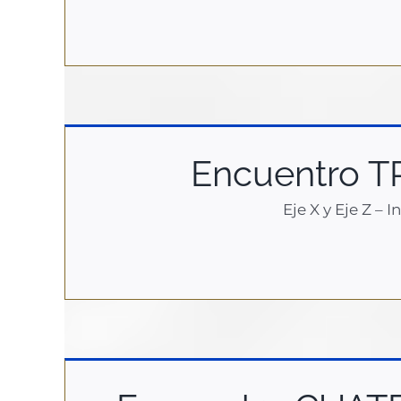
Encuentro TR
Eje X y Eje Z – 