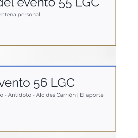
el evento 55 LGC
entena personal.
vento 56 LGC
- Antídoto - Alcides Carrión | El aporte