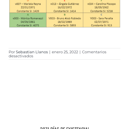
Por
Sebastian Llanos
|
enero 25, 2022
|
Comentarios
en
desactivados
Grupo
de
Apoyo
–
Evento
70/11