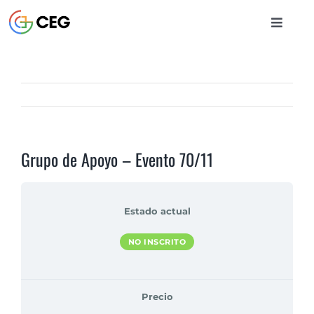
Saltar
al
Toggle
contenido
Naviga
INICIO
CURSOS
Grupo de Apoyo – Evento 70/11
BIBLIOTECA
Estado actual
CONTACTO
NO INSCRITO
ENTRAR
Precio