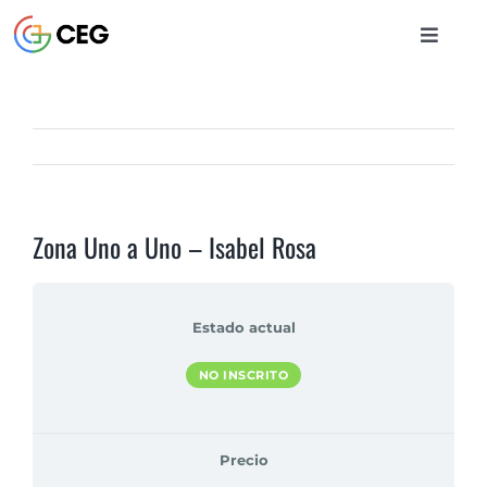
Saltar
al
Toggle
contenido
Naviga
INICIO
CURSOS
Zona Uno a Uno – Isabel Rosa
BIBLIOTECA
Estado actual
CONTACTO
NO INSCRITO
ENTRAR
Precio