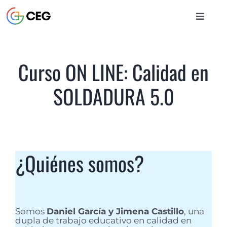
Saltar
al
Toggle
contenido
Naviga
INICIO
Curso ON LINE: Calidad en
CURSOS
SOLDADURA 5.0
BIBLIOTECA
¿Quiénes somos?
CONTACTO
ENTRAR
Somos
Daniel García y Jimena Castillo
, una
dupla de trabajo educativo en calidad en