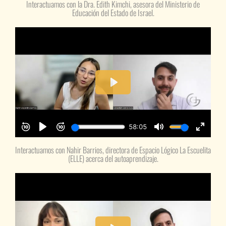
Interactuamos con la Dra. Edith Kimchi, asesora del Ministerio de
Educación del Estado de Israel.
Interactuamos con Nahir Barrios, directora de Espacio Lógico La Escuelita
(ELLE) acerca del autoaprendizaje.