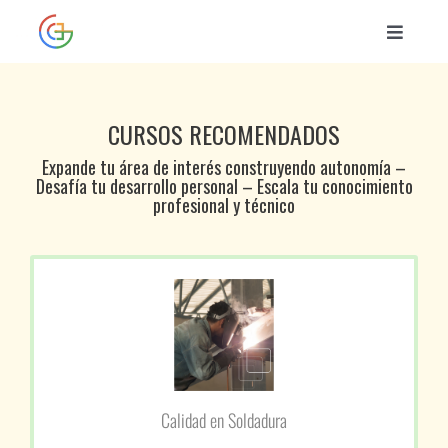
Saltar
al
Toggle
contenido
Naviga
INICIO
CURSOS RECOMENDADOS
CURSOS
Expande tu área de interés construyendo autonomía –
Desafía tu desarrollo personal – Escala tu conocimiento
profesional y técnico
BIBLIOTECA
CONTACTO
ENTRAR
Calidad en Soldadura