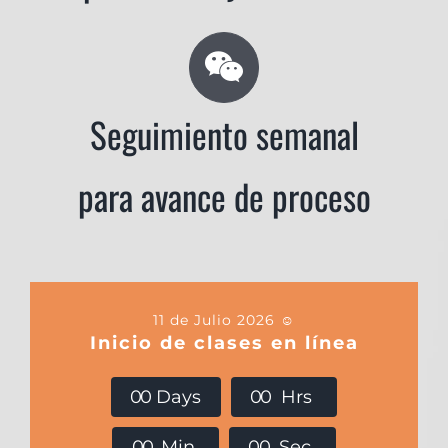
Seguimiento semanal
para avance de proceso
11 de Julio 2026 ☺️
Inicio de clases en línea
0
0
Days
0
0
Hrs
0
0
Min
0
0
Sec