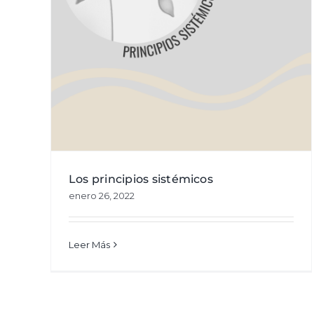
Interfase – Perspectiva Sistémica
ón de
Área pública
Gestión de relaciones
Interfase 
cast
Entrevistas
Vídeos
Los principios sistémicos
enero 26, 2022
Leer Más