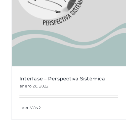
Interfase – Derecho y acceso a Justicia
-
Área pública
Gestión de relaciones
Interfase -
Entrevistas
Vídeos
Interfase – Perspectiva Sistémica
enero 26, 2022
Leer Más