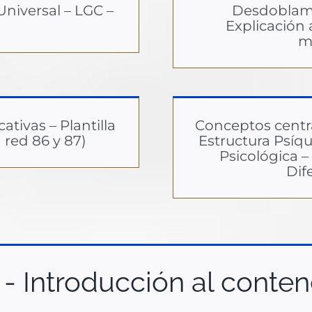
Universal – LGC –
Desdoblami
Explicación 
m
cativas – Plantilla
Conceptos centra
 red 86 y 87)
Estructura Psíqu
Psicológica – 
Dif
- Introducción al conten