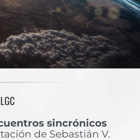
os
 LGC
cuentros sincrónicos
itación de Sebastián V.