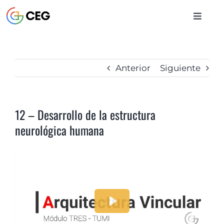
Saltar
al
Toggle
contenido
Naviga
INICIO
Anterior
Siguiente
CURSOS
12 – Desarrollo de la estructura
BIBLIOTECA
neurológica humana
CONTACTO
ENTRAR