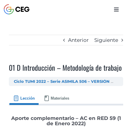
Saltar
al
Toggle
contenido
Naviga
INICIO
Anterior
Siguiente
CURSOS
01 D Introducción – Metodología de trabajo
BIBLIOTECA
Ciclo TUMI 2022 – Serie ASIMILA 506 – VERSIÓN DIFERIDO
CONTACTO
Lección
Materiales
ENTRAR
Aporte complementario – AC en RED 59 (1
de Enero 2022)