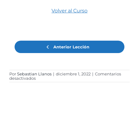
Volver al Curso
Anterior Lección
Por
Sebastian Llanos
|
diciembre 1, 2022
|
Comentarios
en
desactivados
01
D
Introducción
–
Metodología
de
trabajo