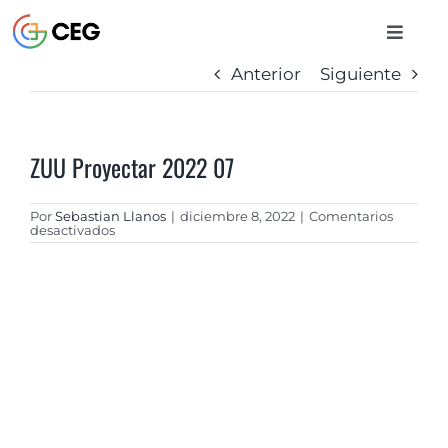
Saltar
al
Toggle
contenido
Naviga
Anterior
Siguiente
INICIO
ZUU Proyectar 2022 07
CURSOS
Por
Sebastian Llanos
|
diciembre 8, 2022
|
Comentarios
en
desactivados
BIBLIOTECA
ZUU
Proyectar
2022
07
CONTACTO
ENTRAR