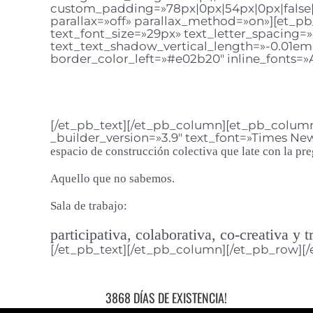
custom_padding=»78px|0px|54px|0px|false|fa
parallax=»off» parallax_method=»on»][et_pb_t
text_font_size=»29px» text_letter_spacing=
text_text_shadow_vertical_length=»-0.01em
border_color_left=»#e02b20″ inline_fonts=»A
[/et_pb_text][/et_pb_column][et_pb_column 
_builder_version=»3.9″ text_font=»Times New 
espacio de construcción colectiva que late con la pre
Aquello que no sabemos.
Sala de trabajo:
participativa, colaborativa, co-creativa y t
[/et_pb_text][/et_pb_column][/et_pb_row][/
3868 DÍAS DE EXISTENCIA!