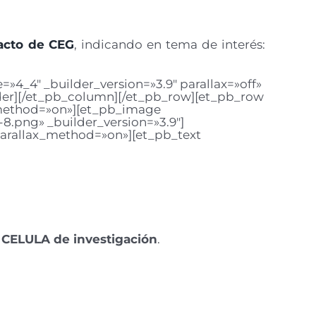
acto de CEG
, indicando en tema de interés:
»4_4″ _builder_version=»3.9″ parallax=»off»
ider][/et_pb_column][/et_pb_row][et_pb_row
x_method=»on»][et_pb_image
8.png» _builder_version=»3.9″]
parallax_method=»on»][et_pb_text
a
CELULA de investigación
.