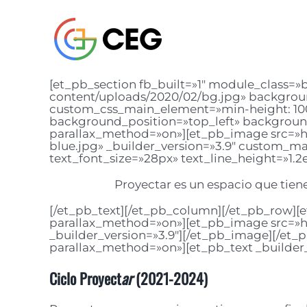
Saltar
al
contenido
[et_pb_section fb_built=»1″ module_class=
content/uploads/2020/02/bg.jpg» backgrou
custom_css_main_element=»min-height: 100v
background_position=»top_left» background
parallax_method=»on»][et_pb_image src=»ht
blue.jpg» _builder_version=»3.9″ custom_mar
text_font_size=»28px» text_line_height=»
Proyectar es un espacio que tie
[/et_pb_text][/et_pb_column][/et_pb_row][e
parallax_method=»on»][et_pb_image src=»ht
_builder_version=»3.9″][/et_pb_image][/et_
parallax_method=»on»][et_pb_text _builder_
Ciclo Proyect
ar
(2021-2024)