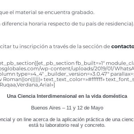
ue el material se encuentra grabado.
 diferencia horaria respecto de tu país de residencia)
icitar tu inscripción a través de la sección de
contact
et_pb_section][et_pb_section fb_built=»1″ module_cla
sglobales.com/wp-content/uploads/2019/01/WhatsAp
olumn type=»4_4″ _builder_version=»3.0.47″ parallax
oman||on||||||» text_text_color=»#ffffff» text_font_s
 Ruqaa,Verdana,Arial»]
Una Ciencia Interdimensional en la vida doméstica
Buenos Aires – 11 y 12 de Mayo
cial y on line acerca de la aplicación práctica de una cienci
está tu laboratorio real y concreto.