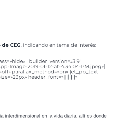
.
o de CEG
, indicando en tema de interés:
ss=»hide» _builder_version=»3.9″
p-Image-2019-01-12-at-4.34.04-PM.jpeg»]
=»off» parallax_method=»on»][et_pb_text
ize=»23px» header_font=»||||||||»
a interdimensional en la vida diaria, allí es donde