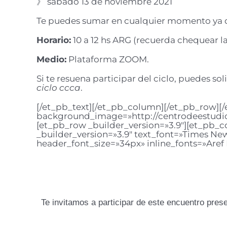
》 sábado 13 de noviembre 2021
Te puedes sumar en cualquier momento ya q
Horario:
10 a 12 hs ARG (recuerda chequear la
Medio:
Plataforma ZOOM.
Si te resuena participar del ciclo, puedes sol
ciclo ccca
.
[/et_pb_text][/et_pb_column][/et_pb_row][/
background_image=»http://centrodeestudio
[et_pb_row _builder_version=»3.9″][et_pb_c
_builder_version=»3.9″ text_font=»Times New R
header_font_size=»34px» inline_fonts=»Aref
Te invitamos a participar de este encuentro presen