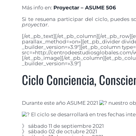
Más info en:
Proyectar – ASUME 506
Si te resuena participar del ciclo, puedes s
proyectar
.
[/et_pb_text][/et_pb_column][/et_pb_row][e
parallax_method=»on»][et_pb_divider divid
_builder_version=»3.9″][et_pb_column type=
src=»http://centrodeestudiosglobales.com/w
[/et_pb_image][/et_pb_column][et_pb_column
_builder_version=»3.9″]
Ciclo Conciencia, Conscien
Durante este año ASUME 2021
nuestro ob
El ciclo se desarrollará en tres fechas in
》 sábado 11 de septiembre 2021
》 sábado 02 de octubre 2021