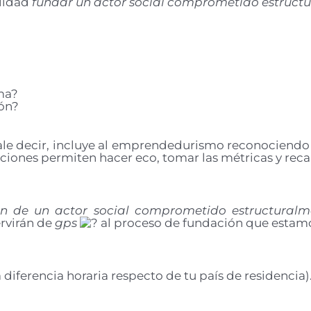
alidad
fundar un actor social comprometido estruct
ma?
ión?
ale decir, incluye al emprendedurismo reconociend
icciones permiten hacer eco, tomar las métricas y re
n de un actor social comprometido estructuralm
rvirán de
gps
al proceso de fundación que estam
 diferencia horaria respecto de tu país de residencia)