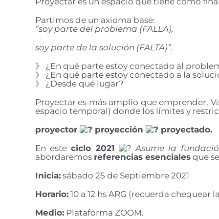
Proyectar es un espacio que tiene como fin
Partimos de un axioma base:
“soy parte del problema (FALLA),
soy parte de la solución (FALTA)”.
》 ¿En qué parte estoy conectado al proble
》 ¿En qué parte estoy conectado a la soluc
》 ¿Desde qué lugar?
Proyectar es más amplio que emprender. V
espacio temporal) donde los límites y restr
proyector
proyección
proyectado.
En este
ciclo 2021
Asume la fundació
abordaremos
referencias esenciales
que se
Inicia:
sábado 25 de Septiembre 2021
Horario:
10 a 12 hs ARG (recuerda chequear la
Medio:
Plataforma ZOOM.