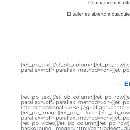
Compartiremos difer
El taller es abierto a cualq
[/et_pb_text][/et_pb_column][/et_pb_row][e
parallax=»off» parallax_method=»on»][et_pb_
E
[/et_pb_text][/et_pb_column][/et_pb_row][e
parallax=»off» parallax_method=»on»][et_p
interdimensional-CABA.jpg» align=»center» 
[/et_pb_image][/et_pb_column][/et_pb_row]
parallax=»off» parallax_method=»on»][et_pb
[/et_pb_video][/et_pb_column][/et_pb_row][
background_image=»http://centrodeestudio