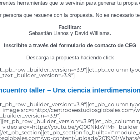
entes herramientas que te servirán para generar tu propia 
uier persona que resuene con la propuesta. No es necesario t
Facilitan:
Sebastián Llanos y David Williams.
Inscribite a través del formulario de contacto de CEG
Descarga la propuesta haciendo click
t_pb_row _builder_version=»3.9″][et_pb_column type
text _builder_version=»3.9″]
ncuentro taller – Una ciencia interdimension
t_pb_row _builder_version=»3.9″][et_pb_column type
b_image src=»http://centrodeestudiosglobales.com/w
_builder_version=»3.9″]
[et_pb_row _builder_version=»3.9″][et_pb_column ty
_video src=»https://youtu.be/yQ00NklxYfM» _builder_
/et_pb_section][et_pb_section fb_built=»1″ module_c
sglobales.com/wp-content/uploads/2019/01/WhatsA