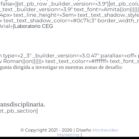
lse»][et_pb_row _builder_version=»3.9″][et_pb_colu
ext _builder_version=»3.9″ text_font=»Amita||on||||||»
»4px» text_line_height=»3em» text_text_shadow_styl
» text_text_shadow_color=»#0c71c3″ border_width_
rial»]
Laboratorio CE
G
type=»2_3″ _builder_version=»3.0.47″ parallax=»off
Roman||on||||||» text_text_color=»#ffffff» text_font_
gunta dirigida a investigar en nuestras zonas de desafío:
ransdisciplinaria.
et_pb_section]
© Copyright 2021 - 2026 | Diseño
Montevideo
Marketing
|