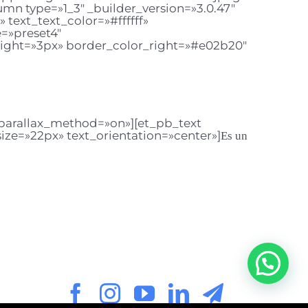
mn type=»1_3″ _builder_version=»3.0.47″
 text_text_color=»#ffffff»
e=»preset4″
right=»3px» border_color_right=»#e02b20″
» parallax_method=»on»][et_pb_text
size=»22px» text_orientation=»center»]
Es un