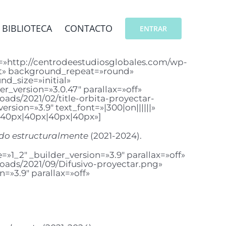
BIBLIOTECA
CONTACTO
ENTRAR
=»http://centrodeestudiosglobales.com/wp-
ft» background_repeat=»round»
d_size=»initial»
_version=»3.0.47″ parallax=»off»
ds/2021/02/title-orbita-proyectar-
sion=»3.9″ text_font=»|300|on||||||»
»40px|40px|40px|40px»]
do estructuralmente
(2021-2024).
1_2″ _builder_version=»3.9″ parallax=»off»
oads/2021/09/Difusivo-proyectar.png»
=»3.9″ parallax=»off»