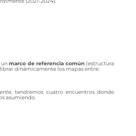
uralmente
(2021-2024).
o un
marco de referencia común
(estructura
calibrar dinámicamente los mapas entre:
ente
, tendremos cuatro encuentros donde
os asumiendo.
.