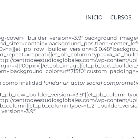
INICIO
CURSOS
»bg-cover» _builder_version=»3.9″ background_image
nd_size=»contain» background_position=»center_le
h;»][et_pb_row _builder_version=»3.0.48″ backgroun
_repeat=»repeat»][et_pb_column type=»4_4″ _builder
tp://centrodeestudiosglobales.com/wp-content/uploa
gin=»||100px|»][/et_pb_image][et_pb_text _builder_ver
1.2em» background_color=»#f7f5f0″ custom_padding=
ne como finalidad
fundar un actor social comprometi
t_pb_row _builder_version=»3.9″][et_pb_column type=»
tp://centrodeestudiosglobales.com/wp-content/upl
pb_column][et_pb_column type=»1_2″ _builder_version
version=»3.9″]