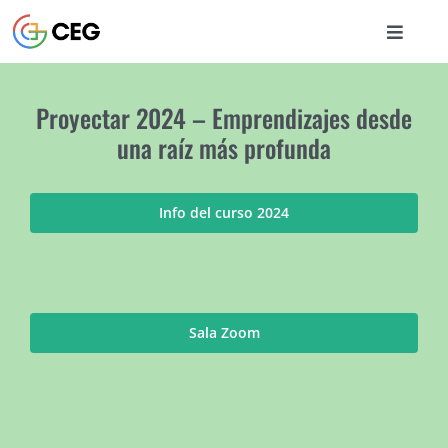
Saltar
al
Toggle
contenido
Naviga
INICIO
Proyectar 2024 – Emprendizajes desde
una raíz más profunda
CURSOS
Info del curso 2024
BIBLIOTECA
CONTACTO
Sala Zoom
ENTRAR