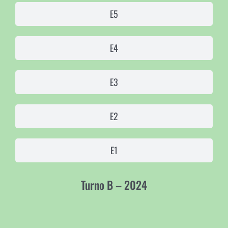
E5
E4
E3
E2
E1
Turno B – 2024