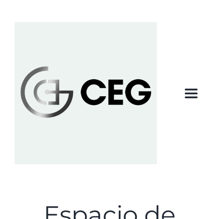
Saltar
al
contenido
Toggle
Navigatio
Inicio
Propósito
Cursos CEG
Consultoria
Biblioteca
Contacto
Espacio de
INICIAR SESIÓN