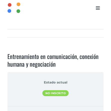
Saltar
al
Toggle
contenido
Naviga
INICIO
CURSOS
Entrenamiento en comunicación, conexión
BIBLIOTECA
humana y negociación
CONTACTO
Estado actual
NO INSCRITO 
ENTRAR