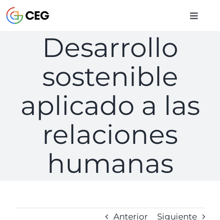
Saltar
al
Toggle
contenido
Naviga
Desarrollo
INICIO
sostenible
CURSOS
aplicado a las
BIBLIOTECA
relaciones
humanas
CONTACTO
ENTRAR
Anterior
Siguiente