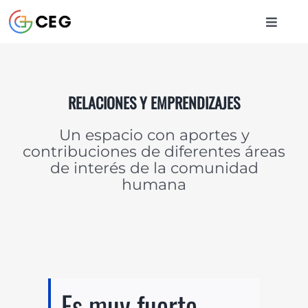
Saltar
al
Toggle
contenido
Naviga
INICIO
RELACIONES Y EMPRENDIZAJES
CURSOS
Un espacio con aportes y
contribuciones de diferentes áreas
BIBLIOTECA
de interés de la comunidad
humana
CONTACTO
ENTRAR
Es muy fuerte