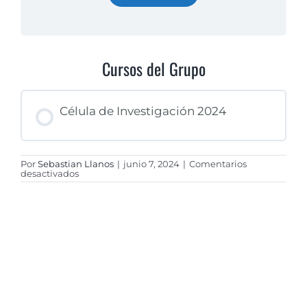
Cursos del Grupo
Célula de Investigación 2024
Por
Sebastian Llanos
|
junio 7, 2024
|
Comentarios
PROGRESO DEL CURSO
en
desactivados
0% COMPLETADO
0/0 pasos
Celula
de
inv
2024