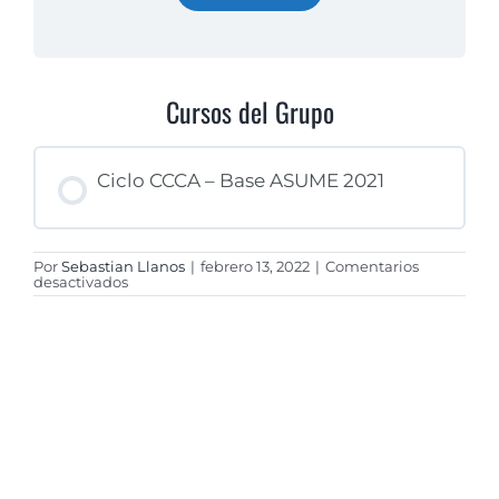
Cursos del Grupo
Ciclo CCCA – Base ASUME 2021
Por
Sebastian Llanos
|
febrero 13, 2022
|
Comentarios
PROGRESO DEL CURSO
en
desactivados
0% COMPLETADO
0/0 pasos
Ciclo
CCCA
2021