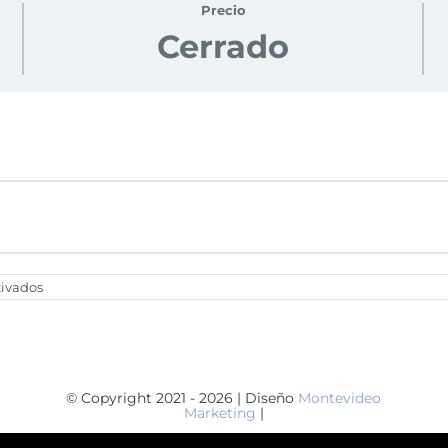
Precio
Cerrado
en
ivados
Ciclo
TUMI
–
Estructura
Base
© Copyright 2021 - 2026 | Diseño
Montevideo
Marketing
|