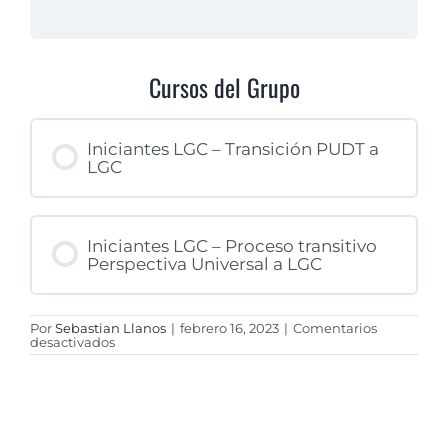
Cursos del Grupo
Iniciantes LGC – Transición PUDT a
LGC
PROGRESO DEL CURSO
Iniciantes LGC – Proceso transitivo
0% COMPLETADO
0/0 pasos
Perspectiva Universal a LGC
Por
Sebastian Llanos
|
febrero 16, 2023
|
Comentarios
PROGRESO DEL CURSO
en
desactivados
0% COMPLETADO
0/0 pasos
Iniciantes
LGC
–
Transición
PUDT
a
LGC