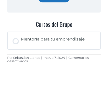
Cursos del Grupo
Mentoría para tu emprendizaje
Por
Sebastian Llanos
|
marzo 7, 2024
|
Comentarios
PROGRESO DEL CURSO
en
desactivados
0% COMPLETADO
0/0 pasos
Mentoria
Proyectar
2024