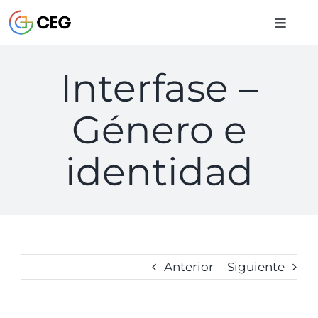
Saltar
al
Toggle
contenido
Naviga
INICIO
Interfase –
Género e
CURSOS
identidad
BIBLIOTECA
CONTACTO
Anterior
Siguiente
ENTRAR