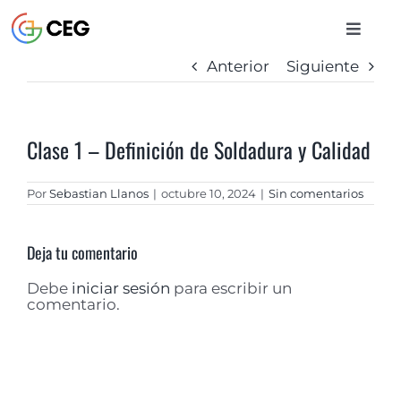
Saltar
al
Toggle
contenido
Naviga
Anterior
Siguiente
INICIO
Clase 1 – Definición de Soldadura y Calidad
CURSOS
Por
Sebastian Llanos
|
octubre 10, 2024
|
Sin comentarios
BIBLIOTECA
Deja tu comentario
CONTACTO
Debe
iniciar sesión
para escribir un
comentario.
ENTRAR