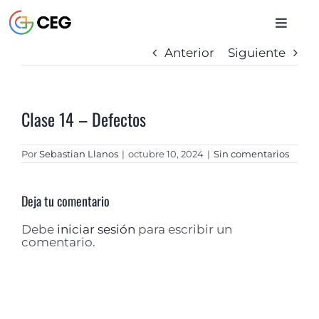
Saltar
al
Toggle
contenido
Naviga
Anterior
Siguiente
INICIO
Clase 14 – Defectos
CURSOS
Por
Sebastian Llanos
|
octubre 10, 2024
|
Sin comentarios
BIBLIOTECA
Deja tu comentario
CONTACTO
Debe
iniciar sesión
para escribir un
comentario.
ENTRAR