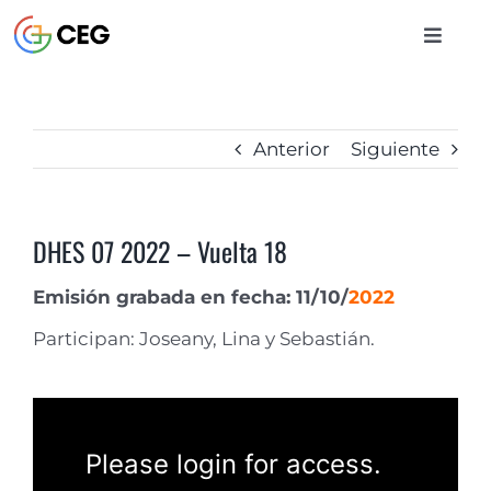
Saltar
al
Toggle
contenido
Naviga
INICIO
Anterior
Siguiente
CURSOS
DHES 07 2022 – Vuelta 18
BIBLIOTECA
Emisión grabada en fecha: 11/10/
2022
Participan: Joseany, Lina y Sebastián.
CONTACTO
ENTRAR
Please login for access.