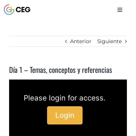
Saltar
al
Toggle
contenido
Naviga
INICIO
Anterior
Siguiente
CURSOS
Día 1 – Temas, conceptos y referencias
BIBLIOTECA
CONTACTO
Please login for access.
Login
ENTRAR