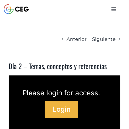
Saltar
al
Toggle
contenido
Naviga
INICIO
Anterior
Siguiente
CURSOS
Día 2 – Temas, conceptos y referencias
BIBLIOTECA
CONTACTO
Please login for access.
Login
ENTRAR