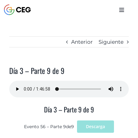
Saltar
al
Toggle
contenido
Naviga
INICIO
Anterior
Siguiente
CURSOS
Día 3 – Parte 9 de 9
BIBLIOTECA
CONTACTO
Día 3 – Parte 9 de 9
ENTRAR
Descarga
Evento 56 – Parte 9de9