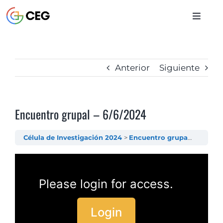
Saltar
al
Toggle
contenido
Naviga
INICIO
Anterior
Siguiente
CURSOS
Encuentro grupal – 6/6/2024
BIBLIOTECA
Célula de Investigación 2024
Encuentro grupal – 6/6/2024
CONTACTO
Please login for access.
ENTRAR
Login