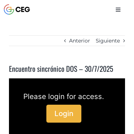
Saltar
al
Toggle
contenido
Naviga
INICIO
Anterior
Siguiente
CURSOS
Encuentro sincrónico DOS – 30/7/2025
BIBLIOTECA
CONTACTO
Please login for access.
Login
ENTRAR