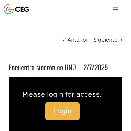
Saltar
al
Toggle
contenido
Naviga
INICIO
Anterior
Siguiente
CURSOS
Encuentro sincrónico UNO – 2/7/2025
BIBLIOTECA
CONTACTO
Please login for access.
Login
ENTRAR