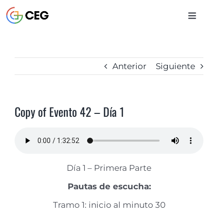
Saltar
al
Toggle
contenido
Naviga
INICIO
Anterior
Siguiente
CURSOS
Copy of Evento 42 – Día 1
BIBLIOTECA
CONTACTO
Día 1 – Primera Parte
Pautas de escucha:
ENTRAR
Tramo 1: inicio al minuto 30