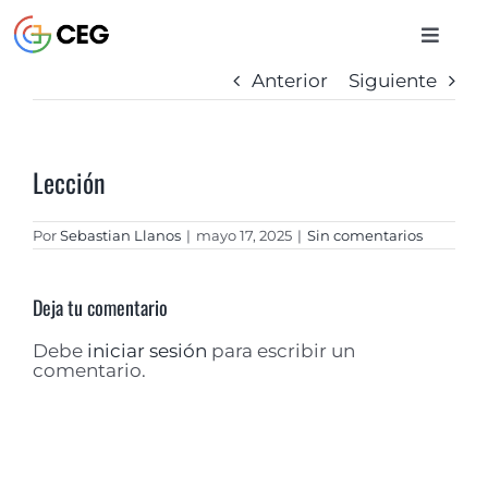
Saltar
al
Toggle
contenido
Naviga
Anterior
Siguiente
INICIO
Lección
CURSOS
Por
Sebastian Llanos
|
mayo 17, 2025
|
Sin comentarios
BIBLIOTECA
Deja tu comentario
CONTACTO
Debe
iniciar sesión
para escribir un
comentario.
ENTRAR