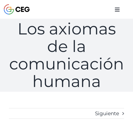
Saltar
al
Toggle
contenido
Naviga
Los axiomas
INICIO
de la
CURSOS
comunicación
BIBLIOTECA
humana
CONTACTO
Siguiente
ENTRAR