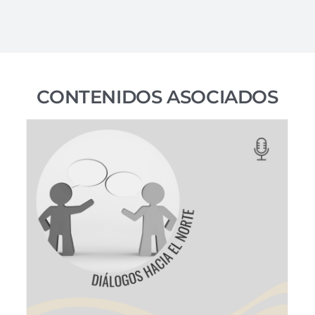
CONTENIDOS ASOCIADOS
Nexo
Área pública
Arquitectura Vincular
Interfase -
Entrevistas
Lógica Global Convergente
Vídeos