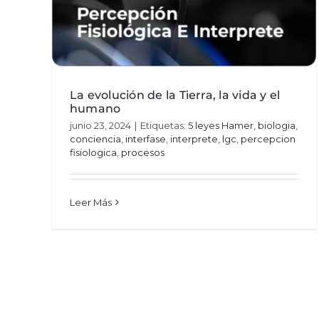
La evolución de la Tierra, la vida y el
humano
junio 23, 2024
|
Etiquetas:
5 leyes Hamer
,
biologia
,
conciencia
,
interfase
,
interprete
,
lgc
,
percepcion
fisiologica
,
procesos
Leer Más