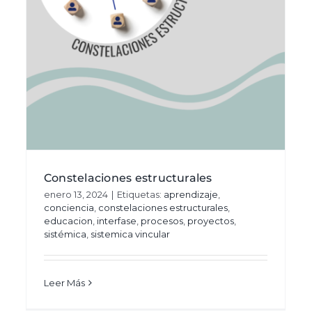
La memoria
Aprendizaje, Educación e Investigación
Área
-
pública
Blog
Gestión de relaciones
Constelaciones estructurales
enero 13, 2024
|
Etiquetas:
aprendizaje
,
conciencia
,
constelaciones estructurales
,
educacion
,
interfase
,
procesos
,
proyectos
,
sistémica
,
sistemica vincular
Leer Más