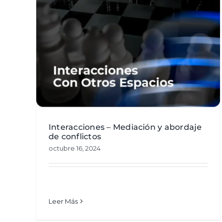
rdaje
Constelaciones estructurales
Área pública
Gestión de relaciones
Interfase 
tión de
Entrevistas
Vídeos
eos
Interacciones – Mediación y abordaje
de conflictos
octubre 16, 2024
Leer Más