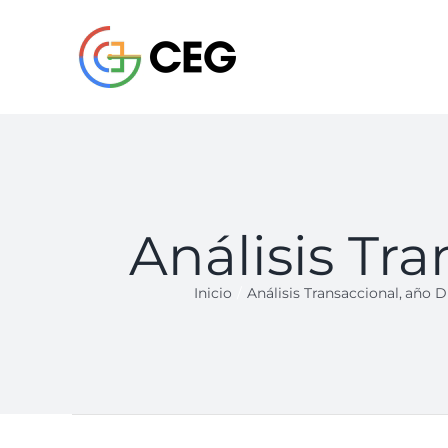
Saltar
al
contenido
Análisis Tra
Inicio
Análisis Transaccional
año D