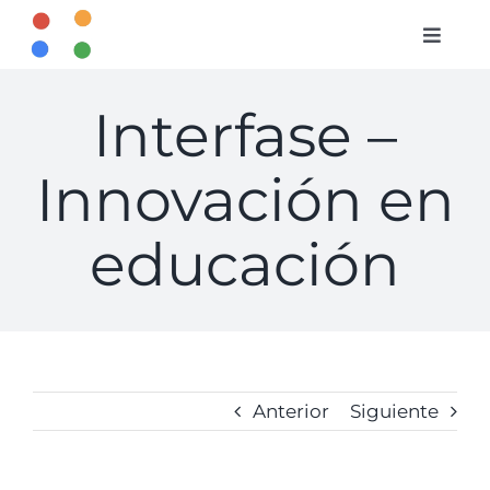
Saltar
al
Toggle
contenido
Naviga
INICIO
Interfase –
Innovación en
CURSOS
educación
BIBLIOTECA
CONTACTO
Anterior
Siguiente
ENTRAR